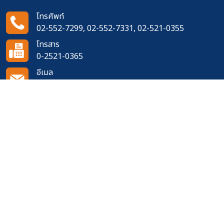
โทรศัพท์
02-552-7299, 02-552-7331, 02-521-0355
โทรสาร
0-2521-0365
อีเมล
doh1111@doh.go.th
ติดตามเราได้ที่
จำนวนผู้เข้าชมเว็บไซต์
611