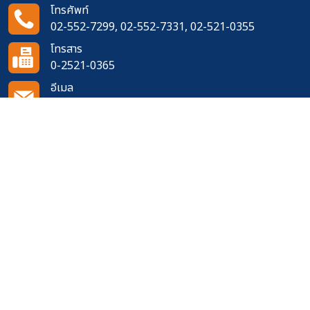
โทรศัพท์
02-552-7299, 02-552-7331, 02-521-0355
โทรสาร
0-2521-0365
อีเมล
doh1111@doh.go.th
ติดตามเราได้ที่
จำนวนผู้เข้าชมเว็บไซต์
618