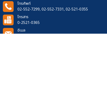
โทรศัพท์
02-552-7299, 02-552-7331, 02-521-0355
โทรสาร
0-2521-0365
อีเมล
doh1111@doh.go.th
ติดตามเราได้ที่
จำนวนผู้เข้าชมเว็บไซต์
599