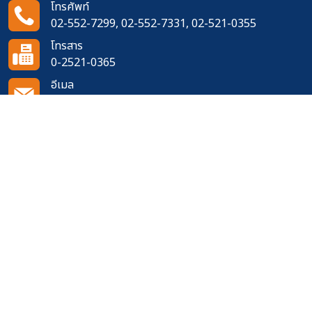
โทรศัพท์
02-552-7299, 02-552-7331, 02-521-0355
โทรสาร
0-2521-0365
อีเมล
doh1111@doh.go.th
ติดตามเราได้ที่
จำนวนผู้เข้าชมเว็บไซต์
629